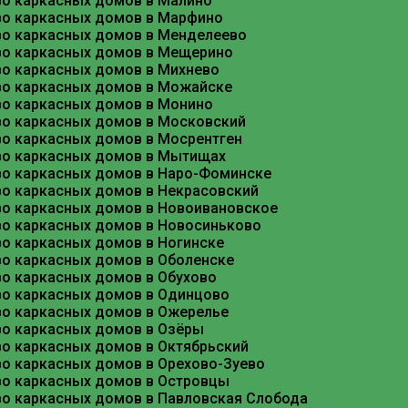
во каркасных домов в Малино
Цена на строительство каркасного дома «под клю
во каркасных домов в Марфино
складывается из стоимости материалов, работы и
во каркасных домов в Менделеево
во каркасных домов в Мещерино
Базовые цены
Стоимость каркасного дома площадью около 128 м²
во каркасных домов в Михнево
кровля (ондулин), окна и двери, а также черновая
во каркасных домов в Можайске
во каркасных домов в Монино
Дополнительные расходы
во каркасных домов в Московский
Опытные строители рекомендуют закладывать в 
во каркасных домов в Мосрентген
во каркасных домов в Мытищах
Замена древесины естественной влажности
во каркасных домов в Наро-Фоминске
во каркасных домов в Некрасовский
Усиление фундамента или использование Ж
во каркасных домов в Новоивановское
во каркасных домов в Новосиньково
Замена оконного профиля (с деревянных на
во каркасных домов в Ногинске
Строительная бытовка для рабочих — от 26 
во каркасных домов в Оболенске
во каркасных домов в Обухово
Жизнь в каркасном доме отзывы и сов
во каркасных домов в Одинцово
во каркасных домов в Ожерелье
По опыту жителей Фрязино, строительство каркас
во каркасных домов в Озёры
историями, как бюджет строительства дома 5х10 в
во каркасных домов в Октябрьский
комфортным .
во каркасных домов в Орехово-Зуево
во каркасных домов в Островцы
Вот несколько советов от тех, кто уже построился
во каркасных домов в Павловская Слобода