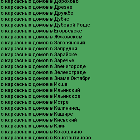
во каркасных домов в Дорохово
Подготовка к строительству: проект и 
во каркасных домов в Дрезне
во каркасных домов в Дружбе
Любое строительство начинается с проекта. На э
во каркасных домов в Дубне
земли.
во каркасных домов в Дубовой Роще
о каркасных домов в Егорьевске
Типовой или индивидуальный проект
во каркасных домов в Жуковском
На рынке представлены готовые решения, наприм
во каркасных домов в Загорянский
Однако, если участок имеет сложный рельеф или
во каркасных домов в Запрудня
привязать дом к сторонам света и оптимизироват
во каркасных домов в Зарайске
во каркасных домов в Заречье
Анализ грунта
во каркасных домов в Звенигороде
Для Фрязино, как и для всего Подмосковья, хара
во каркасных домов в Зеленограде
геологию участка. От этого напрямую зависит вы
во каркасных домов в Знамя Октября
Выбор фундамента для каркасного до
во каркасных домов в Икша
во каркасных домов в Ильинский
во каркасных домов в Ильинское
Каркасный дом — конструкция легкая, поэтому з
во каркасных домов в Истре
участке.
во каркасных домов в Калининец
Свайно-винтовой фундамент
во каркасных домов в Кашире
Оптимальный вариант для сложных грунтов, пучи
во каркасных домов в Киевский
промерзания, обеспечивая надежную опору. Это б
о каркасных домов в Клин
рублей .
во каркасных домов в Кокошкино
во каркасных домов в Константиново
Мелкозаглубленный ленточный фундамент