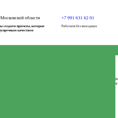
 Московской области
+7 991 631 62 01
ы создаем проекты, которые
Работаем без выходных
езупречным качеством
ых домов в Фрязино
лометрах от столицы, привлекает все больше желающих построи
ают это место популярным для жизни. Если вы присматриваете
 строительства станет для вас оптимальным вариантом .