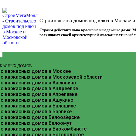
Строительство домов под ключ в Москве и
Строим действительно красивые и надежные дома! М
восхищают своей архитектурной изысканностью и б
РКАСНЫХ ДОМОВ
во каркасных домов в Москве
Строительство каркасн
во каркасных домов в Московской области
во каркасных домов в Авсюнино
во каркасных домов в Андреевке
Наукоград Фрязино, расположенный всего в 25 ки
во каркасных домов в Апрелевке
инфраструктура и наличие промышленных зон дел
во каркасных домов в Ашукино
(Старая Слобода, Чижово), технология каркасного
во каркасных домов в Балашихе
о каркасных домов в Барвихе
во каркасных домов Белоозёрске
во каркасных домов Белоомут
во каркасных домов в Биокомбинате
во каркасных домов в Богородское