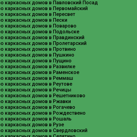
во каркасных домов в Павловский Посад
Не экономьте на пароизоляции.
В отличие 
во каркасных домов в Первомайский
предпочтительнее из-за пожаробезопасности
во каркасных домов в Пересвет
во каркасных домов в Пески
Контролируйте геометрию.
Ошибка даже в 
во каркасных домов в Поварово
Планируйте коммуникации заранее.
Если 
во каркасных домов в Подольске
предусмотреть увеличенный слой утеплителя
во каркасных домов в Правдинский
во каркасных домов в Пролетарский
Строительство каркасного дома во Фрязино — эт
во каркасных домов в Протвино
ожидания. Современные технологии и материалы 
во каркасных домов в Пушкино
грамотно подойти к выбору проекта, не экономит
во каркасных домов в Пущино
во каркасных домов в Развилке
во каркасных домов в Раменское
Наши соц сети
Каркасн
во каркасных домов в Реммаш
о каркасных домов в Реутове
во каркасных домов в Речицы
во каркасных домов в Решетниково
во каркасных домов в Ржавки
Строительство каркасных
во каркасных домов в Рогачево
домов под ключ в Москве
во каркасных домов в Рождествено
и Московской области
во каркасных домов в Рошаль
о каркасных домов в Рузе
С НАМИ ВАШ ДОМ СТАНЕТ РЕАЛЬНОСТЬЮ — УЮТНЫМ
во каркасных домов в Свердловский
во каркасных домов в Селятино