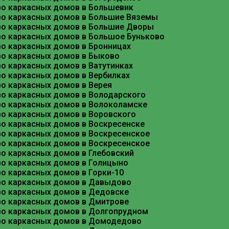
во каркасных домов в Большевик
во каркасных домов в Большие Вяземы
во каркасных домов в Большие Дворы
во каркасных домов в Большое Буньково
во каркасных домов в Бронницах
во каркасных домов в Быково
о каркасных домов в Ватутинках
во каркасных домов в Вербилках
во каркасных домов в Верея
во каркасных домов в Володарского
во каркасных домов в Волоколамске
во каркасных домов в Воровского
во каркасных домов в Воскресенске
во каркасных домов в Воскресенское
во каркасных домов в Воскресенское
Почему каркасный дом — разумный в
о каркасных домов в Глебовский
во каркасных домов в Голицыно
о каркасных домов в Горки-10
Каркасная технология давно перестала ассоциир
адаптированные под климат центральной России.
во каркасных домов в Давыдово
во каркасных домов в Дедовске
По сравнению с кирпичными или блочными домами
во каркасных домов в Дмитрове
Это позволяет существенно сэкономить на нулево
во каркасных домов в Долгопрудном
толщиной 150–200 мм) не уступают в теплосбере
во каркасных домов в Домодедово