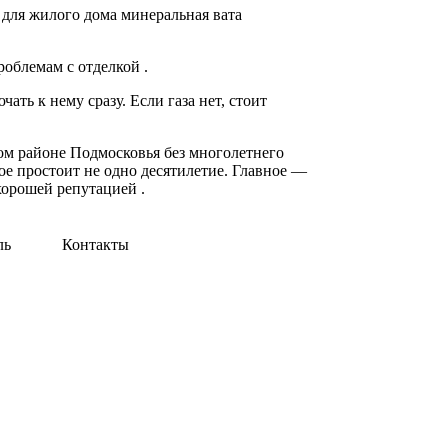
 для жилого дома минеральная вата
облемам с отделкой .
ть к нему сразу. Если газа нет, стоит
ом районе Подмосковья без многолетнего
е простоит не одно десятилетие. Главное —
хорошей репутацией .
ль
Контакты