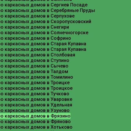
во каркасных домов в Сергиев Посаде
во каркасных домов в Серебряные Пруды
во каркасных домов в Серпухове
© 2026 Все права защищены. Компания СтройМегаМолл осно
во каркасных домов в Скоропусковский
Форма обратной связи
о каркасных домов в Снегири
во каркасных домов в Солнечногорске
во каркасных домов в Софрино
о каркасных домов в Старая Купавна
о каркасных домов в Старая Купавна
во каркасных домов в Столбовая
во каркасных домов в Ступино
во каркасных домов в Сычево
во каркасных домов в Талдом
во каркасных домов в Томилино
во каркасных домов в Троицке
во каркасных домов в Троицкое
во каркасных домов в Тучково
во каркасных домов в Уваровке
во каркасных домов в Удельная
во каркасных домов в Узуново
во каркасных домов в Фрязино
во каркасных домов в Фряново
во каркасных домов в Хотьково