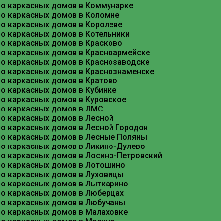
во каркасных домов в Коммунарке
Подходит для стабильных, плотных грунтов. Пред
во каркасных домов в Коломне
составляет от 5000 рублей за погонный метр .
во каркасных домов в Королеве
во каркасных домов в Котельники
Опорно-столбчатый фундамент
во каркасных домов в Красково
Бюджетное решение для небольших дачных домиков
во каркасных домов в Красноармейске
во каркасных домов в Краснозаводске
Технология возведения: от обвязки до 
во каркасных домов в Краснознаменске
во каркасных домов в Кратово
Процесс строительства каркасного дома напоминае
о каркасных домов в Кубинке
Нижняя обвязка и черновой пол
во каркасных домов в Куровское
После монтажа фундамента укладывается гидроизо
во каркасных домов в ЛМС
50х150 мм с шагом 600 мм), укладывается черново
во каркасных домов в Лесной
во каркасных домов в Лесной Городок
Возведение стен
во каркасных домов в Лесные Поляны
Стены собираются из сухой строганой доски (напр
во каркасных домов в Ликино-Дулево
пароизоляция «Изоспан Б», а с внешней — ветроз
во каркасных домов в Лосино-Петровский
во каркасных домов в Лотошино
Монтаж кровли
во каркасных домов в Луховицы
Крыша может быть двускатной или ломаной (манс
во каркасных домов в Лыткарино
под кровельный материал. В качестве покрытия ч
во каркасных домов в Люберцах
во каркасных домов в Любучаны
Стоимость строительства во Фрязино н
во каркасных домов в Малаховке