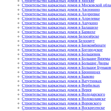
Строительство каркасных домов в Москве
Строительство каркасных домов в Московской обла
Строительство каркасных домов в Авсюнино
Строительство каркасных домов в Андреевке
Строительство каркасных домов в Апрелевке
Строительство каркасных домов в Ашукино
Строительство каркасных домов в Балашихе
Строительство каркасных домов в Барвихе
Строительство каркасных домов Белоозёрске
Строительство каркасных домов Белоомут
Строительство каркасных домов в Биокомбинате
Строительство каркасных домов в Богородское
Строительство каркасных домов в Большевик
Строительство каркасных домов в Большие Вяземы
Строительство каркасных домов в Большие Дворы
Строительство каркасных домов в Большое Бунько
Строительство каркасных домов в Бронницах
Строительство каркасных домов в Быково
Строительство каркасных домов в Ватутинках
Строительство каркасных домов в Вербилках
Строительство каркасных домов в Верея
Строительство каркасных домов в Володарского
Строительство каркасных домов в Волоколамске
Строительство каркасных домов в Воровского
Строительство каркасных домов в Воскресенске