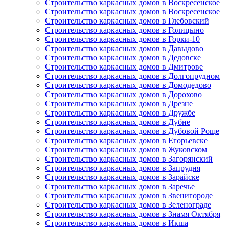
Строительство каркасных домов в Воскресенское
Строительство каркасных домов в Воскресенское
Строительство каркасных домов в Глебовский
Строительство каркасных домов в Голицыно
Строительство каркасных домов в Горки-10
Строительство каркасных домов в Давыдово
Строительство каркасных домов в Дедовске
Строительство каркасных домов в Дмитрове
Строительство каркасных домов в Долгопрудном
Строительство каркасных домов в Домодедово
Строительство каркасных домов в Дорохово
Строительство каркасных домов в Дрезне
Строительство каркасных домов в Дружбе
Строительство каркасных домов в Дубне
Строительство каркасных домов в Дубовой Роще
Строительство каркасных домов в Егорьевске
Строительство каркасных домов в Жуковском
Строительство каркасных домов в Загорянский
Строительство каркасных домов в Запрудня
Строительство каркасных домов в Зарайске
Строительство каркасных домов в Заречье
Строительство каркасных домов в Звенигороде
Строительство каркасных домов в Зеленограде
Строительство каркасных домов в Знамя Октября
Строительство каркасных домов в Икша