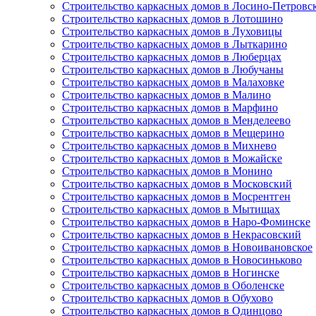
Строительство каркасных домов в Лосино-Петровс
Строительство каркасных домов в Лотошино
Строительство каркасных домов в Луховицы
Строительство каркасных домов в Лыткарино
Строительство каркасных домов в Люберцах
Строительство каркасных домов в Любучаны
Строительство каркасных домов в Малаховке
Строительство каркасных домов в Малино
Строительство каркасных домов в Марфино
Строительство каркасных домов в Менделеево
Строительство каркасных домов в Мещерино
Строительство каркасных домов в Михнево
Строительство каркасных домов в Можайске
Строительство каркасных домов в Монино
Строительство каркасных домов в Московский
Строительство каркасных домов в Мосрентген
Строительство каркасных домов в Мытищах
Строительство каркасных домов в Наро-Фоминске
Строительство каркасных домов в Некрасовский
Строительство каркасных домов в Новоивановское
Строительство каркасных домов в Новосиньково
Строительство каркасных домов в Ногинске
Строительство каркасных домов в Оболенске
Строительство каркасных домов в Обухово
Строительство каркасных домов в Одинцово