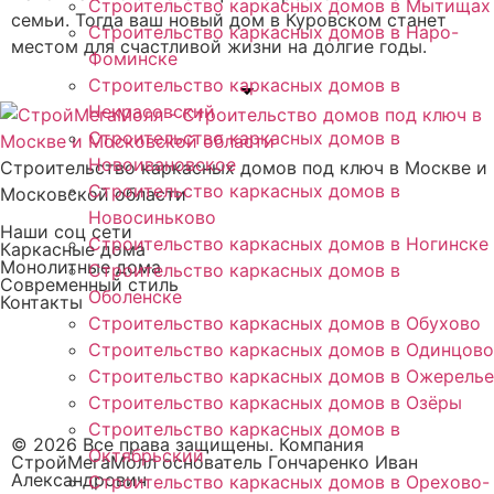
Строительство каркасных домов в Мытищах
семьи. Тогда ваш новый дом в Куровском станет
Строительство каркасных домов в Наро-
местом для счастливой жизни на долгие годы.
Фоминске
Строительство каркасных домов в
Некрасовский
Строительство каркасных домов в
Новоивановское
Строительство каркасных домов под ключ в Москве и
Строительство каркасных домов в
Московской области
Новосиньково
Наши соц сети
Строительство каркасных домов в Ногинске
Каркасные дома
Монолитные дома
Строительство каркасных домов в
Современный стиль
Оболенске
Контакты
Строительство каркасных домов в Обухово
С НАМИ ВАШ ДОМ СТАНЕТ РЕАЛЬНОСТЬЮ —
Строительство каркасных домов в Одинцово
УЮТНЫМ, СТИЛЬНЫМ И ДОЛГОВЕЧНЫМ!
Строительство каркасных домов в Ожерелье
Строительство каркасных домов в Озёры
Строительство каркасных домов в
© 2026 Все права защищены. Компания
Октябрьский
СтройМегаМолл основатель Гончаренко Иван
Александрович
Строительство каркасных домов в Орехово-