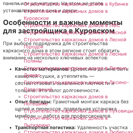
панели или штукатурка. На этом же этапе
Строительство каркасных домов в Кубинке
устанавливаются окна и двери.
Строительство каркасных домов в
Куровское
Особенности и важные моменты
Строительство каркасных домов в ЛМС
для застройщика в Куровском
Строительство каркасных домов в Лесной
Строительство каркасных домов в Лесной
При выборе подрядчика для строительства
Городок
каркасного дома в этом регионе стоит обратить
Строительство каркасных домов в Лесные
внимание на несколько ключевых аспектов:
Поляны
Строительство каркасных домов в Ликино-
Качество материалов:
Древесина должна быть
Дулево
камерной сушки, а утеплитель —
Строительство каркасных домов в Лосино-
соответствовать заявленной плотности и
Петровский
толщине. Это залог долговечности.
Строительство каркасных домов в
Опыт бригады:
Грамотный монтаж каркаса без
Лотошино
щелей и перекосов, правильная установка
Строительство каркасных домов в Луховицы
мембран — работа для профессионалов.
Строительство каркасных домов в
Лыткарино
Транспортная логистика:
Удаленность участка
Строительство каркасных домов в Люберцах