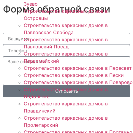
Зуево
Форма обратной связи
Строительство каркасных домов в
Островцы
Строительство каркасных домов в
Павловская Слобода
Строительство каркасных домов в
Павловский Посад
Строительство каркасных домов в
Первомайский
Строительство каркасных домов в Пересвет
Строительство каркасных домов в Пески
Строительство каркасных домов в Поварово
Строительство каркасных домов в
Отправить
Подольске
Строительство каркасных домов в
Правдинский
Строительство каркасных домов в
Пролетарский
Строительство каркасных домов в Протвино