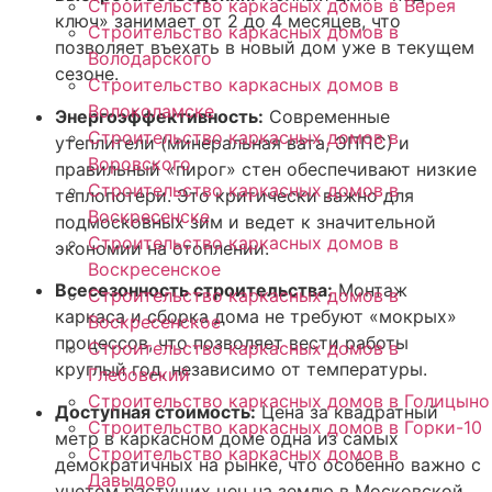
Строительство каркасных домов в Верея
ключ» занимает от 2 до 4 месяцев, что
Строительство каркасных домов в
позволяет въехать в новый дом уже в текущем
Володарского
сезоне.
Строительство каркасных домов в
Волоколамске
Энергоэффективность:
Современные
Строительство каркасных домов в
утеплители (минеральная вата, ЭППС) и
Воровского
правильный «пирог» стен обеспечивают низкие
Строительство каркасных домов в
теплопотери. Это критически важно для
Воскресенске
подмосковных зим и ведет к значительной
Строительство каркасных домов в
экономии на отоплении.
Воскресенское
Всесезонность строительства:
Монтаж
Строительство каркасных домов в
каркаса и сборка дома не требуют «мокрых»
Воскресенское
процессов, что позволяет вести работы
Строительство каркасных домов в
круглый год, независимо от температуры.
Глебовский
Строительство каркасных домов в Голицыно
Доступная стоимость:
Цена за квадратный
Строительство каркасных домов в Горки-10
метр в каркасном доме одна из самых
Строительство каркасных домов в
демократичных на рынке, что особенно важно с
Давыдово
учетом растущих цен на землю в Московской