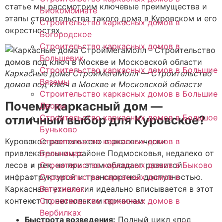
статье мы рассмотрим ключевые преимущества и
Биокомбинате
этапы строительства такого дома в Куровском и его
Строительство каркасных домов в
окрестностях.
Богородское
Строительство каркасных домов в
Большевик
Строительство каркасных домов в Большие
Каркасные дома СтройМегаМолл — Строительство
Вяземы
домов под ключ в Москве и Московской области
Строительство каркасных домов в Большие
Почему каркасный дом —
Дворы
Строительство каркасных домов в Большое
отличный выбор для Куровское?
Буньково
Куровское расположено в экологически
Строительство каркасных домов в
привлекательном районе Подмосковья, недалеко от
Бронницах
лесов и рек, но при этом обладает развитой
Строительство каркасных домов в Быково
инфраструктурой и транспортной доступностью.
Строительство каркасных домов в
Каркасная технология идеально вписывается в этот
Ватутинках
контекст по нескольким причинам:
Строительство каркасных домов в
Вербилках
Быстрота возведения:
Полный цикл «под