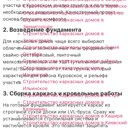
участка в Куровском, анализ грунтов и получение
Строительство каркасных домов в Зарайске
необходимых разрешений. Качественный проект —
Строительство каркасных домов в Заречье
основа будущего комфорта.
Строительство каркасных домов в
Звенигороде
2. Возведение фундамента
Строительство каркасных домов в
Зеленограде
Для каркасных домов чаще всего выбирают
Строительство каркасных домов в Знамя
облегченные и экономичные типы фундаментов:
Октября
свайно-ростверковый, ленточный
Строительство каркасных домов в Икша
мелкозаглубленный или УШП (утепленная шведская
Строительство каркасных домов в
плита). Выбор зависит от типа грунта, который
Ильинский
характерен для района Куровское, и рельефа
Строительство каркасных домов в
участка.
Ильинское
3. Сборка каркаса и кровельные работы
Строительство каркасных домов в Истре
Строительство каркасных домов в
На готовый фундамент монтируется каркас из
Калининец
строганой сухой доски или LVL-бруса. Сразу же
Строительство каркасных домов в Кашире
устанавливаются стропильная система и
Строительство каркасных домов в Киевский
настилается кровля. Это позволяет защитить