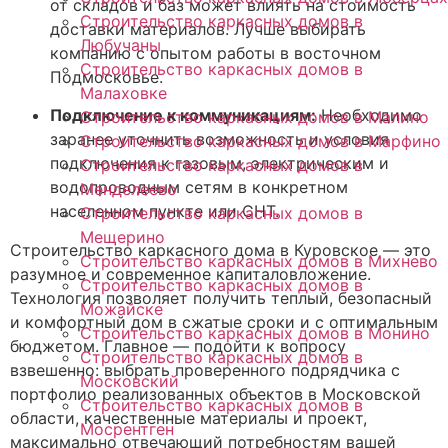
от складов и баз может влиять на стоимость
Строительство каркасных домов в
доставки материалов. Лучше выбирать
Любучаны
компанию с опытом работы в восточном
Строительство каркасных домов в
Подмосковье.
Малаховке
Подключение к коммуникациям:
Необходимо
Строительство каркасных домов в Малино
заранее уточнить возможность и условия
Строительство каркасных домов в Марфино
подключения к газовым, электрическим и
Строительство каркасных домов в
водопроводным сетям в конкретном
Менделеево
населенном пункте или СНТ.
Строительство каркасных домов в
Мещерино
Строительство каркасного дома в Куровское — это
Строительство каркасных домов в Михнево
разумное и современное капиталовложение.
Строительство каркасных домов в
Технология позволяет получить теплый, безопасный
Можайске
и комфортный дом в сжатые сроки и с оптимальным
Строительство каркасных домов в Монино
бюджетом. Главное — подойти к вопросу
Строительство каркасных домов в
взвешенно: выбрать проверенного подрядчика с
Московский
портфолио реализованных объектов в Московской
Строительство каркасных домов в
области, качественные материалы и проект,
Мосрентген
максимально отвечающий потребностям вашей