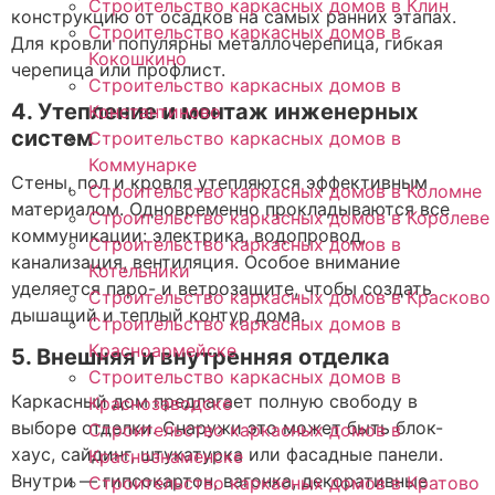
Строительство каркасных домов в Клин
конструкцию от осадков на самых ранних этапах.
Строительство каркасных домов в
Для кровли популярны металлочерепица, гибкая
Кокошкино
черепица или профлист.
Строительство каркасных домов в
4. Утепление и монтаж инженерных
Константиново
систем
Строительство каркасных домов в
Коммунарке
Стены, пол и кровля утепляются эффективным
Строительство каркасных домов в Коломне
материалом. Одновременно прокладываются все
Строительство каркасных домов в Королеве
коммуникации: электрика, водопровод,
Строительство каркасных домов в
канализация, вентиляция. Особое внимание
Котельники
уделяется паро- и ветрозащите, чтобы создать
Строительство каркасных домов в Красково
дышащий и теплый контур дома.
Строительство каркасных домов в
Красноармейске
5. Внешняя и внутренняя отделка
Строительство каркасных домов в
Каркасный дом предлагает полную свободу в
Краснозаводске
выборе отделки. Снаружи это может быть блок-
Строительство каркасных домов в
хаус, сайдинг, штукатурка или фасадные панели.
Краснознаменске
Внутри — гипсокартон, вагонка, декоративные
Строительство каркасных домов в Кратово