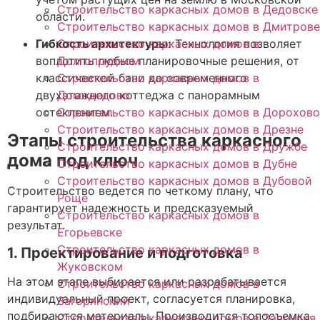
Строительство каркасных домов в Дедовске
области.
Строительство каркасных домов в Дмитрове
Гибкость архитектуры:
Технология позволяет
Строительство каркасных домов в
воплотить любые планировочные решения, от
Долгопрудном
классической бани до современного
Строительство каркасных домов в
двухэтажного коттеджа с панорамным
Домодедово
остеклением.
Строительство каркасных домов в Дорохово
Строительство каркасных домов в Дрезне
Этапы строительства каркасного
Строительство каркасных домов в Дружбе
дома под ключ
Строительство каркасных домов в Дубне
Строительство каркасных домов в Дубовой
Строительство ведется по четкому плану, что
Роще
гарантирует надежность и предсказуемый
Строительство каркасных домов в
результат.
Егорьевске
Строительство каркасных домов в
1. Проектирование и подготовка
Жуковском
На этом этапе выбирается или разрабатывается
Строительство каркасных домов в
индивидуальный проект, согласуется планировка,
Загорянский
подбираются материалы. Производится топосъемка
Строительство каркасных домов в Запрудня