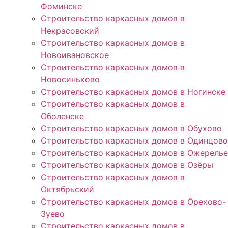
Фоминске
Строительство каркасных домов в
Некрасовский
Строительство каркасных домов в
Новоивановское
Строительство каркасных домов в
Новосиньково
Строительство каркасных домов в Ногинске
Строительство каркасных домов в
Оболенске
Строительство каркасных домов в Обухово
Строительство каркасных домов в Одинцово
Строительство каркасных домов в Ожерелье
Строительство каркасных домов в Озёры
Строительство каркасных домов в
Октябрьский
Строительство каркасных домов в Орехово-
Зуево
Строительство каркасных домов в