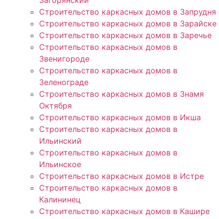
Загорянский
Строительство каркасных домов в Запрудня
Строительство каркасных домов в Зарайске
Строительство каркасных домов в Заречье
Строительство каркасных домов в
Звенигороде
Строительство каркасных домов в
Зеленограде
Строительство каркасных домов в Знамя
Октября
Строительство каркасных домов в Икша
Строительство каркасных домов в
Ильинский
Строительство каркасных домов в
Ильинское
Строительство каркасных домов в Истре
Строительство каркасных домов в
Калининец
Строительство каркасных домов в Кашире