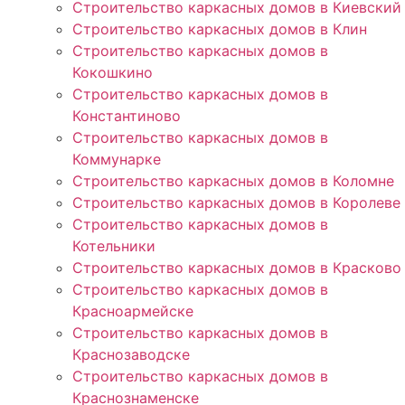
Строительство каркасных домов в Киевский
Строительство каркасных домов в Клин
Строительство каркасных домов в
Кокошкино
Строительство каркасных домов в
Константиново
Строительство каркасных домов в
Коммунарке
Строительство каркасных домов в Коломне
Строительство каркасных домов в Королеве
Строительство каркасных домов в
Котельники
Строительство каркасных домов в Красково
Строительство каркасных домов в
Красноармейске
Строительство каркасных домов в
Краснозаводске
Строительство каркасных домов в
Краснознаменске