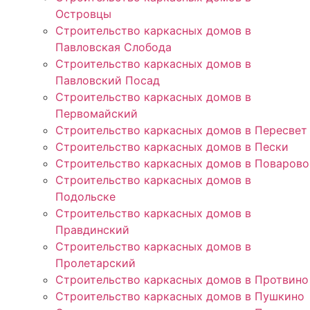
Островцы
Строительство каркасных домов в
Павловская Слобода
Строительство каркасных домов в
Павловский Посад
Строительство каркасных домов в
Первомайский
Строительство каркасных домов в Пересвет
Строительство каркасных домов в Пески
Строительство каркасных домов в Поварово
Строительство каркасных домов в
Подольске
Строительство каркасных домов в
Правдинский
Строительство каркасных домов в
Пролетарский
Строительство каркасных домов в Протвино
Строительство каркасных домов в Пушкино