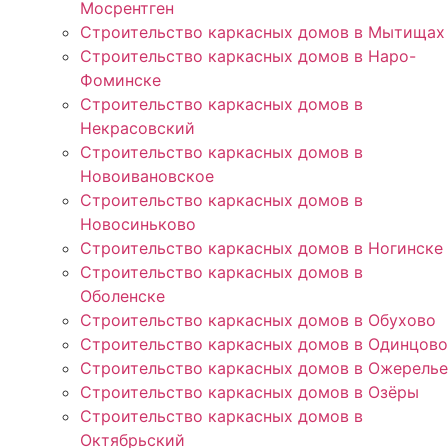
Мосрентген
Строительство каркасных домов в Мытищах
Строительство каркасных домов в Наро-
Фоминске
Строительство каркасных домов в
Некрасовский
Строительство каркасных домов в
Новоивановское
Строительство каркасных домов в
Новосиньково
Строительство каркасных домов в Ногинске
Строительство каркасных домов в
Оболенске
Строительство каркасных домов в Обухово
Строительство каркасных домов в Одинцово
Строительство каркасных домов в Ожерелье
Строительство каркасных домов в Озёры
Строительство каркасных домов в
Октябрьский