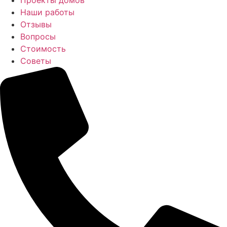
Проекты домов
Наши работы
Отзывы
Вопросы
Стоимость
Советы