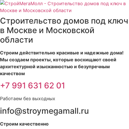
Перейти
к
содержимому
Строительство домов под ключ
в Москве и Московской
области
Строим действительно красивые и надежные дома!
Мы создаем проекты, которые восхищают своей
архитектурной изысканностью и безупречным
качеством
+7 991 631 62 01
Работаем без выходных
info@stroymegamall.ru
Строим качественно