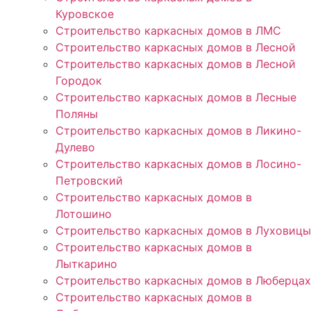
Куровское
Строительство каркасных домов в ЛМС
Строительство каркасных домов в Лесной
Строительство каркасных домов в Лесной
Городок
Строительство каркасных домов в Лесные
Поляны
Строительство каркасных домов в Ликино-
Дулево
Строительство каркасных домов в Лосино-
Петровский
Строительство каркасных домов в
Лотошино
Строительство каркасных домов в Луховицы
Строительство каркасных домов в
Лыткарино
Строительство каркасных домов в Люберцах
Строительство каркасных домов в