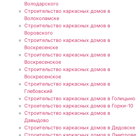
Володарского
Строительство каркасных домов в
Волоколамске
Строительство каркасных домов в
Воровского
Строительство каркасных домов в
Воскресенске
Строительство каркасных домов в
Воскресенское
Строительство каркасных домов в
Воскресенское
Строительство каркасных домов в
Глебовский
Строительство каркасных домов в Голицыно
Строительство каркасных домов в Горки-10
Строительство каркасных домов в
Давыдово
Строительство каркасных домов в Дедовске
Строительство каркасных домов в Дмитрове