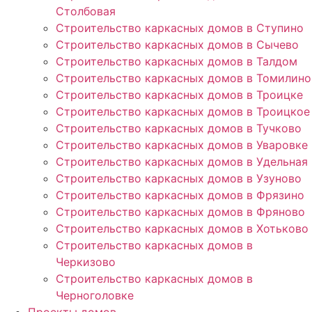
Столбовая
Строительство каркасных домов в Ступино
Строительство каркасных домов в Сычево
Строительство каркасных домов в Талдом
Строительство каркасных домов в Томилино
Строительство каркасных домов в Троицке
Строительство каркасных домов в Троицкое
Строительство каркасных домов в Тучково
Строительство каркасных домов в Уваровке
Строительство каркасных домов в Удельная
Строительство каркасных домов в Узуново
Строительство каркасных домов в Фрязино
Строительство каркасных домов в Фряново
Строительство каркасных домов в Хотьково
Строительство каркасных домов в
Черкизово
Строительство каркасных домов в
Черноголовке