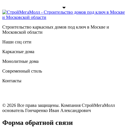
Строительство каркасных домов под ключ в Москве и
Московской области
Наши соц сети
Каркасные дома
Монолитные дома
Современный стиль
Контакты
С НАМИ ВАШ ДОМ СТАНЕТ РЕАЛЬНОСТЬЮ —
УЮТНЫМ, СТИЛЬНЫМ И ДОЛГОВЕЧНЫМ!
© 2026 Все права защищены. Компания СтройМегаМолл
основатель Гончаренко Иван Александрович
Форма обратной связи