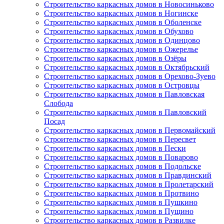
Строительство каркасных домов в Новосиньково
Строительство каркасных домов в Ногинске
Строительство каркасных домов в Оболенске
Строительство каркасных домов в Обухово
Строительство каркасных домов в Одинцово
Строительство каркасных домов в Ожерелье
Строительство каркасных домов в Озёры
Строительство каркасных домов в Октябрьский
Строительство каркасных домов в Орехово-Зуево
Строительство каркасных домов в Островцы
Строительство каркасных домов в Павловская
Слобода
Строительство каркасных домов в Павловский
Посад
Строительство каркасных домов в Первомайский
Строительство каркасных домов в Пересвет
Строительство каркасных домов в Пески
Строительство каркасных домов в Поварово
Строительство каркасных домов в Подольске
Строительство каркасных домов в Правдинский
Строительство каркасных домов в Пролетарский
Строительство каркасных домов в Протвино
Строительство каркасных домов в Пушкино
Строительство каркасных домов в Пущино
Строительство каркасных домов в Развилке