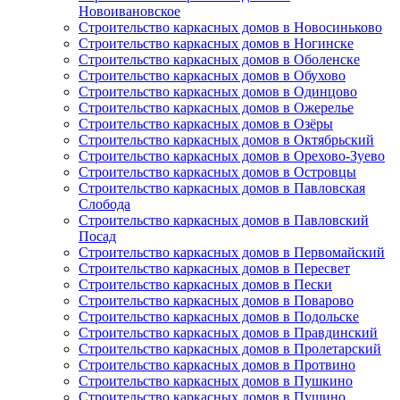
Новоивановское
Строительство каркасных домов в Новосиньково
Строительство каркасных домов в Ногинске
Строительство каркасных домов в Оболенске
Строительство каркасных домов в Обухово
Строительство каркасных домов в Одинцово
Строительство каркасных домов в Ожерелье
Строительство каркасных домов в Озёры
Строительство каркасных домов в Октябрьский
Строительство каркасных домов в Орехово-Зуево
Строительство каркасных домов в Островцы
Строительство каркасных домов в Павловская
Слобода
Строительство каркасных домов в Павловский
Посад
Строительство каркасных домов в Первомайский
Строительство каркасных домов в Пересвет
Строительство каркасных домов в Пески
Строительство каркасных домов в Поварово
Строительство каркасных домов в Подольске
Строительство каркасных домов в Правдинский
Строительство каркасных домов в Пролетарский
Строительство каркасных домов в Протвино
Строительство каркасных домов в Пушкино
Строительство каркасных домов в Пущино