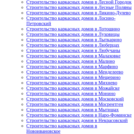
Строительство каркасных домов в Лесной Городок
Строительство каркасных домов в Лесные Поляны
Строительство каркасных домов в Ликино-Дулево
Строительство каркасных домов в Лосино-
Петровский
Строительство каркасных домов в Лотошино
Строительство каркасных домов в Луховицы
Строительство каркасных домов в Лыткарино
Строительство каркасных домов в Люберцах
Строительство каркасных домов в Любучаны
Строительство каркасных домов в Малаховке
Строительство каркасных домов в Малино
Строительство каркасных домов в Марфино
Строительство каркасных домов в Менделеево
Строительство каркасных домов в Мещерино
Строительство каркасных домов в Михнево
Строительство каркасных домов в Можайске
Строительство каркасных домов в Монино
Строительство каркасных домов в Московский
Строительство каркасных домов в Мосрентген
Строительство каркасных домов в Мытищах
Строительство каркасных домов в Наро-Фоминске
Строительство каркасных домов в Некрасовский
Строительство каркасных домов в
Новоивановское