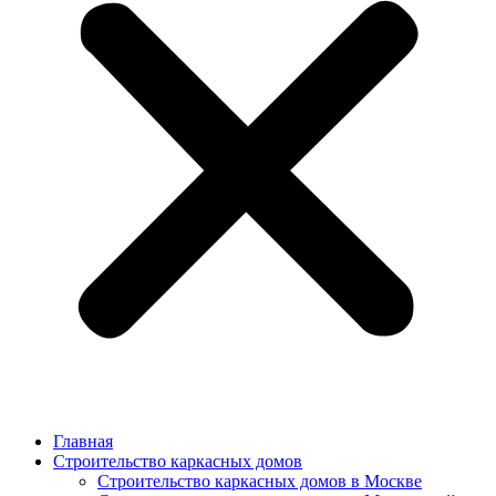
Главная
Строительство каркасных домов
Строительство каркасных домов в Москве