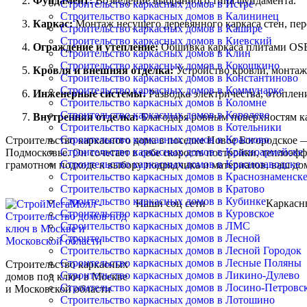
Фундамент:
Возведение выбранного типа фундамента.
Строительство каркасных домов в Истре
Строительство каркасных домов в Калининец
Каркас:
Монтаж несущего деревянного каркаса стен, пе
Строительство каркасных домов в Кашире
Строительство каркасных домов в Киевский
Ограждение и утепление:
Обшивка каркаса плитами OSB-
Строительство каркасных домов в Клин
Строительство каркасных домов в Кокошкино
Кровля и внешняя отделка:
Устройство кровли, монтаж 
Строительство каркасных домов в Константиново
Строительство каркасных домов в Коммунарке
Инженерные системы:
Разводка электричества, отоплен
Строительство каркасных домов в Коломне
Строительство каркасных домов в Королеве
Внутренняя отделка:
Благодаря ровным поверхностям ка
Строительство каркасных домов в Котельники
Строительство каркасных домов в Красково
Строительство каркасного дома в поселке Новое Богородское
Строительство каркасных домов в Красноармейске
Подмосковье. Он сочетает в себе скорость постройки, теплоэф
Строительство каркасных домов в Краснозаводске
грамотном подходе к выбору подрядчика и материалов, ваш дом
Строительство каркасных домов в Краснознаменск
Строительство каркасных домов в Кратово
Строительство каркасных домов в Кубинке
Наши соц сети
Каркасн
Строительство каркасных домов в Куровское
Строительство каркасных домов в ЛМС
Строительство каркасных домов в Лесной
Строительство каркасных домов в Лесной Городок
Строительство каркасных домов в Лесные Поляны
Строительство каркасных
Строительство каркасных домов в Ликино-Дулево
домов под ключ в Москве
Строительство каркасных домов в Лосино-Петровс
и Московской области
Строительство каркасных домов в Лотошино