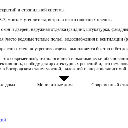
рекрытий и стропильной системы.
3, монтаж утеплителя, ветро- и влагозащитных пленок.
окон и дверей, наружная отделка (сайдинг, штукатурка, фасадные
ия (часто водяные теплые полы), водоснабжения и вентиляции (
ркасных стен, внутренняя отделка выполняется быстро и без до
 — это современный, технологичный и экономически обоснованн
фективность, свободу для архитектурных решений и, что немало
 в Богородском станет уютной, надежной и энергонезависимой к
е
ые дома
Монолитные дома
Современный сти
кий