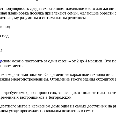
т популярность среди тех, кто ищет идеальное место для жизни 
ная планировка поселка привлекают семьи, желающие обрести со
о-настоящему разумным и оптимальным решением.
в под
о?
ском можно построить за один сезон – от 2 до 4 месяцев. Это п
во
 новом месте.
оими морозными зимами. Современные каркасные технологии с и
зким энергопотреблением. Отопление такого здания обходится з
е требует «мокрых» процессов, зависящих от положительных те
овременных застройщиков в Богородском.
дратного метра в каркасном доме одна из самых доступных на р
ном уходе прослужит нескольким поколениям семьи.