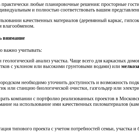
ь практически любые планировочные решения: просторные гост
дивидуальным и полностью соответствовать вашим представлен
ьзовании качественных материалов (деревянный каркас, гипсок
м влагообменом.
ть внимание
ю важно учитывать:
 геологический анализ участка. Чаще всего для каркасных дом
стков с уклоном или высокими грунтовыми водами) или
мелкоз
ородском необходимо уточнить доступность и возможность подкл
тик или станцию биологической очистки, газгольдер или электри
рать компании с портфолио реализованных проектов в Московс
ание на использование ими качественных пиломатериалов (кам
ация типового проекта с учетом потребностей семьи, участка и 