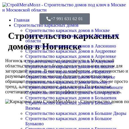
+7 991 631 62 01
Главная
Строительство каркасных домов
Строительство каркасных домов в Москве
Строительство каркасных
Строительство каркасных домов в Московской
области
домов в Ногинске
Строительство каркасных домов в Авсюнино
Строительство каркасных домов в Андреевке
Строительство каркасных домов в Апрелевке
Ногинск и его живописные окрестности в Московской
Строительство каркасных домов в Ашукино
области становятся все более привлекательным местом для
Строительство каркасных домов в Балашихе
загородной жизни. В погоне за комфортом, экологичностью и
Строительство каркасных домов в Барвихе
разумным бюджетом многие будущие домовладельцы
Строительство каркасных домов Белоозёрске
обращают внимание на каркасные технологии. Это не просто
Строительство каркасных домов Белоомут
тренд, а логичное решение для климата Подмосковья,
Строительство каркасных домов в Биокомбинате
сочетающее скорость, энергоэффективность и надежность.
Строительство каркасных домов в Богородское
Строительство каркасных домов в Большевик
Строительство каркасных домов в Большие
Вяземы
Строительство каркасных домов в Большие Дворы
Строительство каркасных домов в Большое
Буньково
Строительство каркасных домов в Бронницах