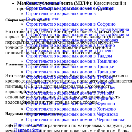
Скоропусковский
Мелкозаглубленная лента (МЗЛФ):
Классический и
Строительство каркасных домов в Снегири
проверенный вариант для стабильных грунтов.
Строительство каркасных домов в
Солнечногорске
Сборка каркаса и крыши
Строительство каркасных домов в Софрино
Строительство каркасных домов в Старая Купавна
На готовый фундамент монтируется обвязка, затем стойки
Строительство каркасных домов в Старая Купавна
каркаса из сухой строганой доски. Устанавливаются балки
Строительство каркасных домов в Столбовая
перекрытия, стропильная система. Ключевой момент —
Строительство каркасных домов в Ступино
точность геометрии и использование качественного
Строительство каркасных домов в Сычево
пиломатериала, обработанного антисептиками.
Строительство каркасных домов в Талдом
Строительство каркасных домов в Томилино
Утепление и инженерные коммуникации
Строительство каркасных домов в Троицке
Строительство каркасных домов в Троицкое
Это «сердце» каркасного дома. Внутрь стен, в перекрытия и
Строительство каркасных домов в Тучково
кровлю закладывается утеплитель, после чего дом обшивается
Строительство каркасных домов в Уваровке
плитами ОСБ или другим материалом. Особенность
Строительство каркасных домов в Удельная
каркасной технологии — возможность проложить все
Строительство каркасных домов в Узуново
основные коммуникации (электрику, вентиляцию, часть
Строительство каркасных домов в Фрязино
водоснабжения) внутри стен на этапе сборки.
Строительство каркасных домов в Фряново
Строительство каркасных домов в Хотьково
Наружная и внутренняя отделка
Строительство каркасных домов в Черкизово
Строительство каркасных домов в Черноголовке
Проекты домов
Здесь нет никаких ограничений по материалам. Снаружи дом
Наши работы
можно обшить виниловым или цокольным сайдингом, блок-