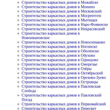
Строительство каркасных домов в Можайске
Строительство каркасных домов в Монино
Строительство каркасных домов в Московский
Строительство каркасных домов в Мосрентген
Строительство каркасных домов в Мытищах
Строительство каркасных домов в Наро-Фоминске
Строительство каркасных домов в Некрасовский
Строительство каркасных домов в
Новоивановское
Строительство каркасных домов в Новосиньково
Строительство каркасных домов в Ногинске
Строительство каркасных домов в Оболенске
Строительство каркасных домов в Обухово
Строительство каркасных домов в Одинцово
Строительство каркасных домов в Ожерелье
Строительство каркасных домов в Озёры
Строительство каркасных домов в Октябрьский
Строительство каркасных домов в Орехово-Зуево
Строительство каркасных домов в Островцы
Строительство каркасных домов в Павловская
Слобода
Строительство каркасных домов в Павловский
Посад
Строительство каркасных домов в Первомайский
Строительство каркасных домов в Пересвет