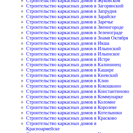
Строительство каркасных домов в Жуковском
Строительство каркасных домов в Загорянский
Строительство каркасных домов в Запрудня
Строительство каркасных домов в Зарайске
Строительство каркасных домов в Заречье
Строительство каркасных домов в Звенигороде
Строительство каркасных домов в Зеленограде
Строительство каркасных домов в Знамя Октября
Строительство каркасных домов в Икша
Строительство каркасных домов в Ильинский
Строительство каркасных домов в Ильинское
Строительство каркасных домов в Истре
Строительство каркасных домов в Калининец
Строительство каркасных домов в Кашире
Строительство каркасных домов в Киевский
Строительство каркасных домов в Клин
Строительство каркасных домов в Кокошкино
Строительство каркасных домов в Константиново
Строительство каркасных домов в Коммунарке
Строительство каркасных домов в Коломне
Строительство каркасных домов в Королеве
Строительство каркасных домов в Котельники
Строительство каркасных домов в Красково
Строительство каркасных домов в
Красноармейске