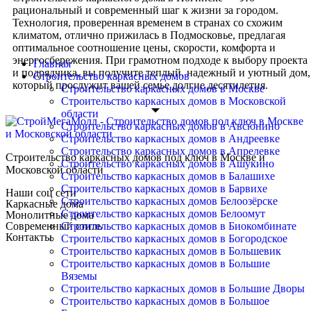
рациональный и современный шаг к жизни за городом.
Технология, проверенная временем в странах со схожим
климатом, отлично прижилась в Подмосковье, предлагая
оптимальное соотношение цены, скорости, комфорта и
энергосбережения. При грамотном подходе к выбору проекта
Главная
и подрядчика, вы получите теплый, надежный и уютный дом,
Строительство каркасных домов
который прослужит вашей семье долгие десятилетия.
Строительство каркасных домов в Москве
Строительство каркасных домов в Московской
области
Строительство каркасных домов в Авсюнино
Строительство каркасных домов в Андреевке
Строительство каркасных домов в Апрелевке
Строительство каркасных домов под ключ в Москве и
Строительство каркасных домов в Ашукино
Московской области
Строительство каркасных домов в Балашихе
Строительство каркасных домов в Барвихе
Наши соц сети
Строительство каркасных домов Белоозёрске
Каркасные дома
Строительство каркасных домов Белоомут
Монолитные дома
Современный стиль
Строительство каркасных домов в Биокомбинате
Контакты
Строительство каркасных домов в Богородское
Строительство каркасных домов в Большевик
С НАМИ ВАШ ДОМ СТАНЕТ РЕАЛЬНОСТЬЮ —
Строительство каркасных домов в Большие
УЮТНЫМ, СТИЛЬНЫМ И ДОЛГОВЕЧНЫМ!
Вяземы
Строительство каркасных домов в Большие Дворы
Строительство каркасных домов в Большое