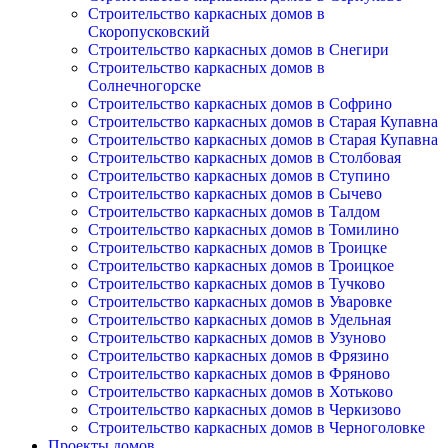
Строительство каркасных домов в
Скоропусковский
Строительство каркасных домов в Снегири
Строительство каркасных домов в
Солнечногорске
Строительство каркасных домов в Софрино
Строительство каркасных домов в Старая Купавна
Строительство каркасных домов в Старая Купавна
Строительство каркасных домов в Столбовая
Строительство каркасных домов в Ступино
Строительство каркасных домов в Сычево
Строительство каркасных домов в Талдом
Строительство каркасных домов в Томилино
Строительство каркасных домов в Троицке
Строительство каркасных домов в Троицкое
Строительство каркасных домов в Тучково
Строительство каркасных домов в Уваровке
Строительство каркасных домов в Удельная
Строительство каркасных домов в Узуново
Строительство каркасных домов в Фрязино
Строительство каркасных домов в Фряново
Строительство каркасных домов в Хотьково
Строительство каркасных домов в Черкизово
Строительство каркасных домов в Черноголовке
Проекты домов