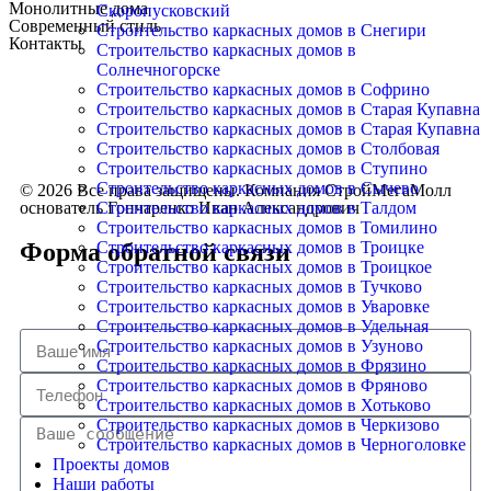
Монолитные дома
Скоропусковский
Современный стиль
Строительство каркасных домов в Снегири
Контакты
Строительство каркасных домов в
Солнечногорске
С НАМИ ВАШ ДОМ СТАНЕТ РЕАЛЬНОСТЬЮ —
Строительство каркасных домов в Софрино
УЮТНЫМ, СТИЛЬНЫМ И ДОЛГОВЕЧНЫМ!
Строительство каркасных домов в Старая Купавна
Строительство каркасных домов в Старая Купавна
Строительство каркасных домов в Столбовая
Строительство каркасных домов в Ступино
Строительство каркасных домов в Сычево
© 2026 Все права защищены. Компания СтройМегаМолл
основатель Гончаренко Иван Александрович
Строительство каркасных домов в Талдом
Строительство каркасных домов в Томилино
Форма обратной связи
Строительство каркасных домов в Троицке
Строительство каркасных домов в Троицкое
Строительство каркасных домов в Тучково
Строительство каркасных домов в Уваровке
Строительство каркасных домов в Удельная
Строительство каркасных домов в Узуново
Строительство каркасных домов в Фрязино
Строительство каркасных домов в Фряново
Строительство каркасных домов в Хотьково
Строительство каркасных домов в Черкизово
Строительство каркасных домов в Черноголовке
Проекты домов
Наши работы