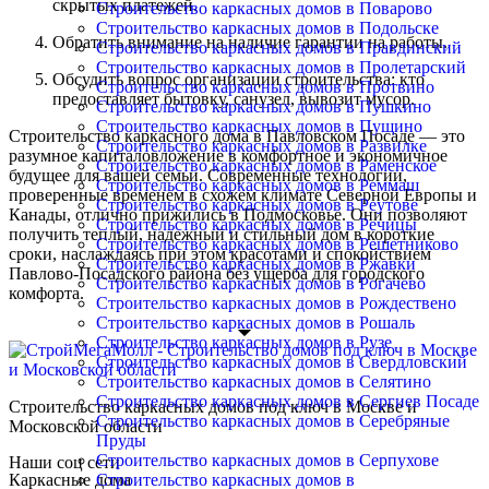
скрытых платежей.
Строительство каркасных домов в Поварово
Строительство каркасных домов в Подольске
Обратить внимание на наличие гарантии на работы.
Строительство каркасных домов в Правдинский
Строительство каркасных домов в Пролетарский
Обсудить вопрос организации строительства: кто
Строительство каркасных домов в Протвино
предоставляет бытовку, санузел, вывозит мусор.
Строительство каркасных домов в Пушкино
Строительство каркасных домов в Пущино
Строительство каркасного дома в Павловском Посаде — это
Строительство каркасных домов в Развилке
разумное капиталовложение в комфортное и экономичное
Строительство каркасных домов в Раменское
будущее для вашей семьи. Современные технологии,
Строительство каркасных домов в Реммаш
проверенные временем в схожем климате Северной Европы и
Строительство каркасных домов в Реутове
Канады, отлично прижились в Подмосковье. Они позволяют
Строительство каркасных домов в Речицы
получить теплый, надежный и стильный дом в короткие
Строительство каркасных домов в Решетниково
сроки, наслаждаясь при этом красотами и спокойствием
Строительство каркасных домов в Ржавки
Павлово-Посадского района без ущерба для городского
Строительство каркасных домов в Рогачево
комфорта.
Строительство каркасных домов в Рождествено
Строительство каркасных домов в Рошаль
Строительство каркасных домов в Рузе
Строительство каркасных домов в Свердловский
Строительство каркасных домов в Селятино
Строительство каркасных домов в Сергиев Посаде
Строительство каркасных домов под ключ в Москве и
Строительство каркасных домов в Серебряные
Московской области
Пруды
Строительство каркасных домов в Серпухове
Наши соц сети
Каркасные дома
Строительство каркасных домов в