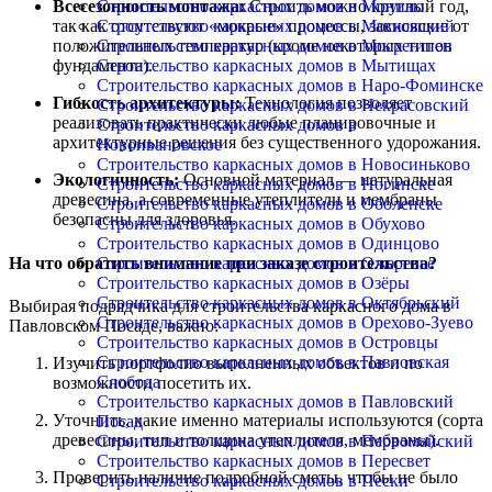
Строительство каркасных домов в Монино
Всесезонность монтажа:
Строить можно круглый год,
Строительство каркасных домов в Московский
так как отсутствуют «мокрые» процессы, зависящие от
Строительство каркасных домов в Мосрентген
положительных температур (кроме некоторых типов
Строительство каркасных домов в Мытищах
фундамента).
Строительство каркасных домов в Наро-Фоминске
Гибкость архитектуры:
Технология позволяет
Строительство каркасных домов в Некрасовский
реализовать практически любые планировочные и
Строительство каркасных домов в
архитектурные решения без существенного удорожания.
Новоивановское
Строительство каркасных домов в Новосиньково
Экологичность:
Основной материал — натуральная
Строительство каркасных домов в Ногинске
древесина, а современные утеплители и мембраны
Строительство каркасных домов в Оболенске
безопасны для здоровья.
Строительство каркасных домов в Обухово
Строительство каркасных домов в Одинцово
На что обратить внимание при заказе строительства?
Строительство каркасных домов в Ожерелье
Строительство каркасных домов в Озёры
Строительство каркасных домов в Октябрьский
Выбирая подрядчика для строительства каркасного дома в
Строительство каркасных домов в Орехово-Зуево
Павловском Посаде, важно:
Строительство каркасных домов в Островцы
Строительство каркасных домов в Павловская
Изучить портфолио выполненных объектов и по
Слобода
возможности посетить их.
Строительство каркасных домов в Павловский
Уточнить, какие именно материалы используются (сорта
Посад
древесины, тип и толщина утеплителя, мембраны).
Строительство каркасных домов в Первомайский
Строительство каркасных домов в Пересвет
Проверить наличие подробной сметы, чтобы не было
Строительство каркасных домов в Пески