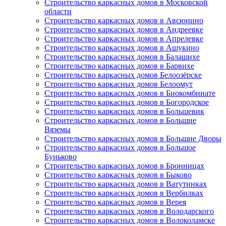
Строительство каркасных домов в Московской
области
Строительство каркасных домов в Авсюнино
Строительство каркасных домов в Андреевке
Строительство каркасных домов в Апрелевке
Строительство каркасных домов в Ашукино
Строительство каркасных домов в Балашихе
Строительство каркасных домов в Барвихе
Строительство каркасных домов Белоозёрске
Строительство каркасных домов Белоомут
Строительство каркасных домов в Биокомбинате
Строительство каркасных домов в Богородское
Строительство каркасных домов в Большевик
Строительство каркасных домов в Большие
Вяземы
Строительство каркасных домов в Большие Дворы
Строительство каркасных домов в Большое
Буньково
Строительство каркасных домов в Бронницах
Строительство каркасных домов в Быково
Строительство каркасных домов в Ватутинках
Строительство каркасных домов в Вербилках
Строительство каркасных домов в Верея
Строительство каркасных домов в Володарского
Строительство каркасных домов в Волоколамске