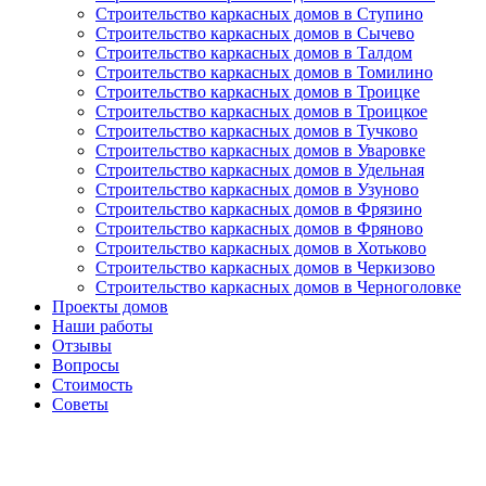
Строительство каркасных домов в Ступино
Строительство каркасных домов в Сычево
Строительство каркасных домов в Талдом
Строительство каркасных домов в Томилино
Строительство каркасных домов в Троицке
Строительство каркасных домов в Троицкое
Строительство каркасных домов в Тучково
Строительство каркасных домов в Уваровке
Строительство каркасных домов в Удельная
Строительство каркасных домов в Узуново
Строительство каркасных домов в Фрязино
Строительство каркасных домов в Фряново
Строительство каркасных домов в Хотьково
Строительство каркасных домов в Черкизово
Строительство каркасных домов в Черноголовке
Проекты домов
Наши работы
Отзывы
Вопросы
Стоимость
Советы