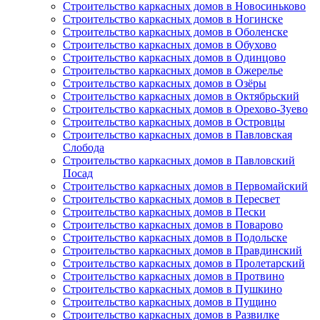
Строительство каркасных домов в Новосиньково
Строительство каркасных домов в Ногинске
Строительство каркасных домов в Оболенске
Строительство каркасных домов в Обухово
Строительство каркасных домов в Одинцово
Строительство каркасных домов в Ожерелье
Строительство каркасных домов в Озёры
Строительство каркасных домов в Октябрьский
Строительство каркасных домов в Орехово-Зуево
Строительство каркасных домов в Островцы
Строительство каркасных домов в Павловская
Слобода
Строительство каркасных домов в Павловский
Посад
Строительство каркасных домов в Первомайский
Строительство каркасных домов в Пересвет
Строительство каркасных домов в Пески
Строительство каркасных домов в Поварово
Строительство каркасных домов в Подольске
Строительство каркасных домов в Правдинский
Строительство каркасных домов в Пролетарский
Строительство каркасных домов в Протвино
Строительство каркасных домов в Пушкино
Строительство каркасных домов в Пущино
Строительство каркасных домов в Развилке