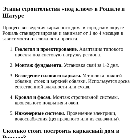
Этапы строительства «под ключ» в Рошале и
Шатуре
Процесс возведения каркасного дома в городском округе
Рошаль стандартизирован и занимает от 1 до 4 месяцев в
зависимости от сложности проекта.
Геология и проектирование.
Адаптация типового
проекта под снеговую нагрузку региона.
Монтаж фундамента.
Установка свай за 1-2 дня.
Возведение силового каркаса.
Установка нижней
обвязки, стоек и верхней обвязки. Используется доска
естественной влажности или сухая.
Кровля и фасад.
Монтаж стропильной системы,
кровельного покрытия и окон.
Инженерные системы.
Проведение электрики,
водоснабжения (центрального или из скважины).
Сколько стоит построить каркасный дом в
Рошале?