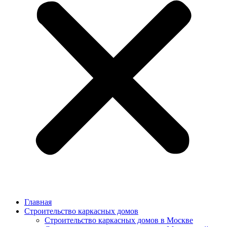
Главная
Строительство каркасных домов
Строительство каркасных домов в Москве