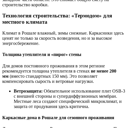
строительство коробки.
Технология строительства: «Термодом» для
местного климата
Климат в Рошале влажный, зимы снежные. Каркасники здесь
ценят не только за скорость возведения, но и за высокое
энергосбережение.
Толщина утеплителя и «пирог» стены
Для домов постоянного проживания в этом регионе
рекомендуется толщина утеплителя в стенах
не менее 200
мм
(вместо стандартных 150 мм). Это позволяет
компенсировать сырость и ветровые нагрузки.
Ветрозащита:
Обязательное использование плит OSB-3
с внешней стороны и супердиффузионных мембран.
Местные леса создают специфический микроклимат, и
защита от продувания здесь критична.
Каркасные дома в Рошале для сезонного проживания