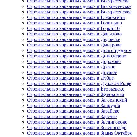
Строительство каркасных домов в Воскресенске
Строительство каркасных домов в Воскресенское
Строительство каркасных домов в Воскресенское
Строительство каркасных домов в Глебовский
Строительство каркасных домов в Голицыно
Строительство каркасных домов в Горки-10
Строительство каркасных домов в Давыдово
Строительство каркасных домов в Дедовске
Строительство каркасных домов в Дмитрове
Строительство каркасных домов в Долгопрудном
Строительство каркасных домов в Домодедово
Строительство каркасных домов в Дорохово
Строительство каркасных домов в Дрезне
Строительство каркасных домов в Дружбе
Строительство каркасных домов в Дубне
Строительство каркасных домов в Дубовой Роще
Строительство каркасных домов в Егорьевске
Строительство каркасных домов в Жуковском
Строительство каркасных домов в Загорянский
Строительство каркасных домов в Запрудня
Строительство каркасных домов в Зарайске
Строительство каркасных домов в Заречье
Строительство каркасных домов в Звенигороде
Строительство каркасных домов в Зеленограде
Строительство каркасных домов в Знамя Октября