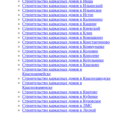
Строительство каркасных домов в Икша
Строительство каркасных домов в Ильинский
Строительство каркасных домов в Ильинское
Строительство каркасных домов в Истре
Строительство каркасных домов в Калининец
Строительство каркасных домов в Кашире
Строительство каркасных домов в Киевский
Строительство каркасных домов в Клин
Строительство каркасных домов в Кокошкино
Строительство каркасных домов в Константиново
Строительство каркасных домов в Коммунарке
Строительство каркасных домов в Коломне
Строительство каркасных домов в Королеве
Строительство каркасных домов в Котельники
Строительство каркасных домов в Красково
Строительство каркасных домов в
Красноармейске
Строительство каркасных домов в Краснозаводске
Строительство каркасных домов в
Краснознаменске
Строительство каркасных домов в Кратово
Строительство каркасных домов в Кубинке
Строительство каркасных домов в Куровское
Строительство каркасных домов в ЛМС
Строительство каркасных домов в Лесной