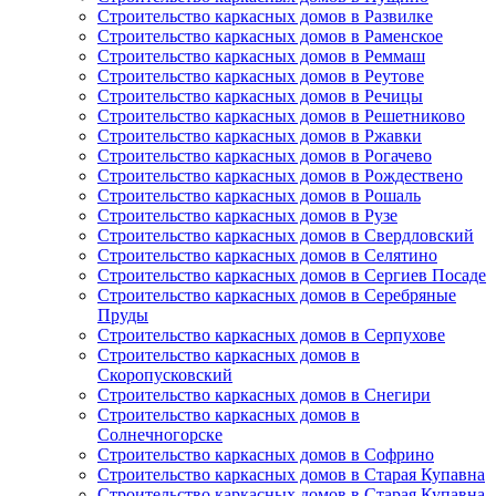
Строительство каркасных домов в Развилке
Строительство каркасных домов в Раменское
Строительство каркасных домов в Реммаш
Строительство каркасных домов в Реутове
Строительство каркасных домов в Речицы
Строительство каркасных домов в Решетниково
Строительство каркасных домов в Ржавки
Строительство каркасных домов в Рогачево
Строительство каркасных домов в Рождествено
Строительство каркасных домов в Рошаль
Строительство каркасных домов в Рузе
Строительство каркасных домов в Свердловский
Строительство каркасных домов в Селятино
Строительство каркасных домов в Сергиев Посаде
Строительство каркасных домов в Серебряные
Пруды
Строительство каркасных домов в Серпухове
Строительство каркасных домов в
Скоропусковский
Строительство каркасных домов в Снегири
Строительство каркасных домов в
Солнечногорске
Строительство каркасных домов в Софрино
Строительство каркасных домов в Старая Купавна
Строительство каркасных домов в Старая Купавна