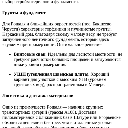
выбор стройматериалов и фундамента.
Грунты и фундамент
Для Рошаля и ближайших окрестностей (пос. Бакшеево,
Черусти) характерны торфяники и пучинистые грунты.
Каркасный дом, благодаря своему малому весу, не требует
заглубленного ленточного фундамента, который здесь
«гуляет» при промерзании. Оптимальное решение:
Винтовые сваи.
Идеальны для лесистой местности: не
требуют расчистки больших площадей и заглубляются
ниже уровня промерзания.
УШП (утепленная шведская плита).
Хороший
вариант для участков с высоким УГВ (уровнем
грунтовых вод), распространенным в Мещере.
Логистика и доставка материалов
Одно из преимуществ Рошаля — наличие крупных
транспортных артерий (трассы А108). Доставка
пиломатериалов с ближайших баз в Шатуре или Егорьевске
обходится дешевле и быстрее, чем в отдаленные уголки
западной части области. Это снижает общую смету на