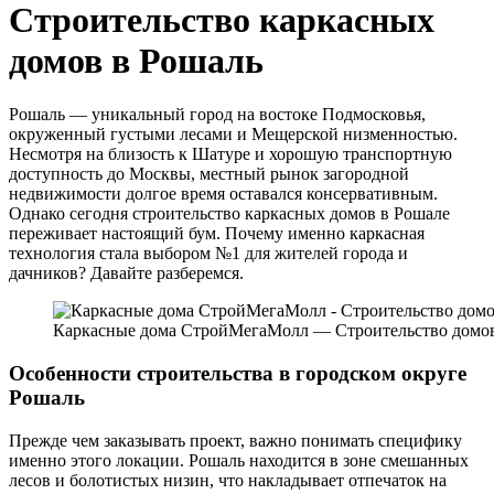
Строительство каркасных
домов в Рошаль
Рошаль — уникальный город на востоке Подмосковья,
окруженный густыми лесами и Мещерской низменностью.
Несмотря на близость к Шатуре и хорошую транспортную
доступность до Москвы, местный рынок загородной
недвижимости долгое время оставался консервативным.
Однако сегодня строительство каркасных домов в Рошале
переживает настоящий бум. Почему именно каркасная
технология стала выбором №1 для жителей города и
дачников? Давайте разберемся.
Каркасные дома СтройМегаМолл — Строительство домов 
Особенности строительства в городском округе
Рошаль
Прежде чем заказывать проект, важно понимать специфику
именно этого локации. Рошаль находится в зоне смешанных
лесов и болотистых низин, что накладывает отпечаток на