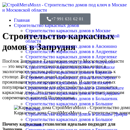
+7 991 631 62 01
Главная
Строительство каркасных домов
Строительство каркасных домов в Москве
Строительство каркасных
Строительство каркасных домов в Московской
области
домов в Запрудня
Строительство каркасных домов в Авсюнино
Строительство каркасных домов в Андреевке
Строительство каркасных домов в Апрелевке
Посёлок Запрудня в Талдомском округе Московской области
Строительство каркасных домов в Ашукино
— это место, где сочетаются преимущества жизни в
Строительство каркасных домов в Балашихе
экологически чистом районе и относительная близость к
Строительство каркасных домов в Барвихе
столице. Всё больше людей выбирают его для постоянного
Строительство каркасных домов Белоозёрске
проживания или загородного отдыха. И одним из самых
Строительство каркасных домов Белоомут
популярных решением для обустройства здесь становятся
Строительство каркасных домов в Биокомбинате
каркасные дома. Эта технология идеально отвечает запросам
Строительство каркасных домов в Богородское
современных жителей Подмосковья.
Строительство каркасных домов в Большевик
Строительство каркасных домов в Большие
Вяземы
Каркасные дома СтройМегаМолл — Строительство домов 
Строительство каркасных домов в Большие Дворы
Строительство каркасных домов в Большое
Почему каркасная технология идеально подходит для
Буньково
Запрудни
Строительство каркасных домов в Бронницах