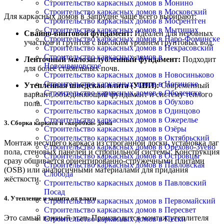
Строительство каркасных домов в Монино
Строительство каркасных домов в Московский
Для каркасных домов в Запрудне чаще всего выбирают:
Строительство каркасных домов в Мосрентген
Строительство каркасных домов в Мытищах
Свайно-винтовой фундамент:
Идеален для неровных
Строительство каркасных домов в Наро-Фоминске
участков и грунтов с высоким уровнем грунтовых вод.
Строительство каркасных домов в Некрасовский
Строительство каркасных домов в
Ленточный малозаглубленный фундамент:
Подходит
Новоивановское
для более стабильных почв.
Строительство каркасных домов в Новосиньково
Строительство каркасных домов в Ногинске
Утеплённая шведская плита (УШП):
Современный
Строительство каркасных домов в Оболенске
вариант, объединяющий фундамент и систему тёплого
Строительство каркасных домов в Обухово
пола.
Строительство каркасных домов в Одинцово
Строительство каркасных домов в Ожерелье
3. Сборка каркаса и «коробки» дома
Строительство каркасных домов в Озёры
Строительство каркасных домов в Октябрьский
Монтаж несущего каркаса из строганной доски, установка лаг
Строительство каркасных домов в Орехово-Зуево
пола, стеновых панелей и стропильной системы. Конструкция
Строительство каркасных домов в Островцы
сразу обшивается ориентированно-стружечными плитами
Строительство каркасных домов в Павловская
(OSB) или аналогичными материалами для придания
Слобода
жёсткости.
Строительство каркасных домов в Павловский
Посад
4. Утепление и защита от влаги
Строительство каркасных домов в Первомайский
Строительство каркасных домов в Пересвет
Это самый важный этап. Производится монтаж утеплителя
Строительство каркасных домов в Пески