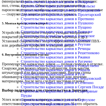
(минеральная вата, эковата) во все элементы конструкции:
Строительство каркасных домов в Поварово
пол, стены, кровлю. Обязательно устанавливаются
Строительство каркасных домов в Подольске
пароизоляционные мембраны изнутри и ветровлагозащитные
Строительство каркасных домов в Правдинский
— снаружи для защиты утеплителя и каркаса.
Строительство каркасных домов в Пролетарский
Строительство каркасных домов в Протвино
Строительство каркасных домов в Пушкино
5. Монтаж кровли, окон и дверей
Строительство каркасных домов в Пущино
Строительство каркасных домов в Развилке
Устройство кровельного пирога, укладка выбранного
Строительство каркасных домов в Раменское
покрытия (металлочерепица, гибкая черепица и др.).
Строительство каркасных домов в Реммаш
Установка современных энергоэффективных оконных ПВХ-
Строительство каркасных домов в Реутове
или деревянных профилей и входной двери.
Строительство каркасных домов в Речицы
Строительство каркасных домов в Решетниково
6. Внутренняя и внешняя отделка
Строительство каркасных домов в Ржавки
Строительство каркасных домов в Рогачево
Преимущество каркасных домов — полная свобода в отделке.
Строительство каркасных домов в Рождествено
Снаружи дом можно обшить сайдингом, блок-хаусом,
Строительство каркасных домов в Рошаль
штукатуркой или фасадными панелями. Внутри стены
Строительство каркасных домов в Рузе
обшиваются гипсокартоном, вагонкой или другими
Строительство каркасных домов в Свердловский
материалами, после чего следует чистовая отделка.
Строительство каркасных домов в Селятино
Строительство каркасных домов в Сергиев Посаде
Выбор подрядчика для строительства в Запрудня
Строительство каркасных домов в Серебряные
Пруды
Успех всего проекта напрямую зависит от опыта и
Строительство каркасных домов в Серпухове
ответственности строительной компании. На что обратить
Строительство каркасных домов в