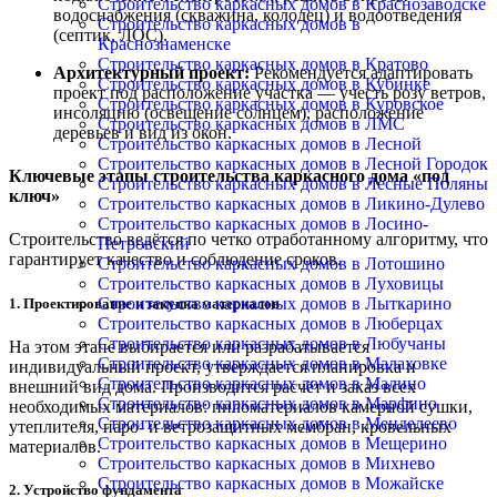
Строительство каркасных домов в Краснозаводске
водоснабжения (скважина, колодец) и водоотведения
Строительство каркасных домов в
(септик, ЛОС).
Краснознаменске
Строительство каркасных домов в Кратово
Архитектурный проект:
Рекомендуется адаптировать
Строительство каркасных домов в Кубинке
проект под расположение участка — учесть розу ветров,
Строительство каркасных домов в Куровское
инсоляцию (освещение солнцем), расположение
Строительство каркасных домов в ЛМС
деревьев и вид из окон.
Строительство каркасных домов в Лесной
Строительство каркасных домов в Лесной Городок
Ключевые этапы строительства каркасного дома «под
Строительство каркасных домов в Лесные Поляны
ключ»
Строительство каркасных домов в Ликино-Дулево
Строительство каркасных домов в Лосино-
Строительство ведётся по четко отработанному алгоритму, что
Петровский
гарантирует качество и соблюдение сроков.
Строительство каркасных домов в Лотошино
Строительство каркасных домов в Луховицы
Строительство каркасных домов в Лыткарино
1. Проектирование и закупка материалов
Строительство каркасных домов в Люберцах
Строительство каркасных домов в Любучаны
На этом этапе выбирается или разрабатывается
Строительство каркасных домов в Малаховке
индивидуальный проект, утверждается планировка и
Строительство каркасных домов в Малино
внешний вид дома. Производится расчёт и заказ всех
Строительство каркасных домов в Марфино
необходимых материалов: пиломатериалов камерной сушки,
Строительство каркасных домов в Менделеево
утеплителя, паро- и ветрозащитных мембран, кровельных
Строительство каркасных домов в Мещерино
материалов.
Строительство каркасных домов в Михнево
Строительство каркасных домов в Можайске
2. Устройство фундамента